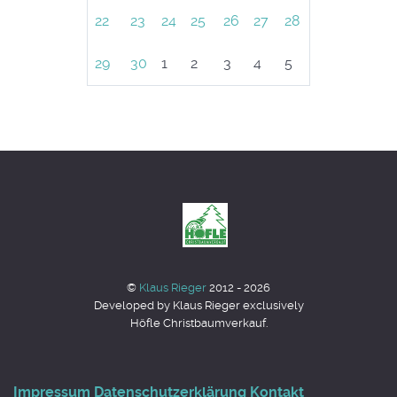
22
23
24
25
26
27
28
29
30
1
2
3
4
5
©
Klaus Rieger
2012 - 2026
Developed by Klaus Rieger exclusively
Höfle Christbaumverkauf.
Impressum
Datenschutzerklärung
Kontakt